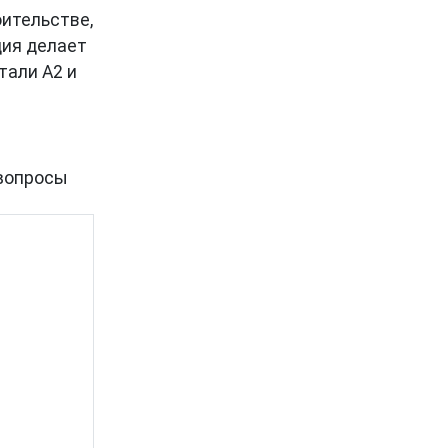
оительстве,
ция делает
тали A2 и
вопросы