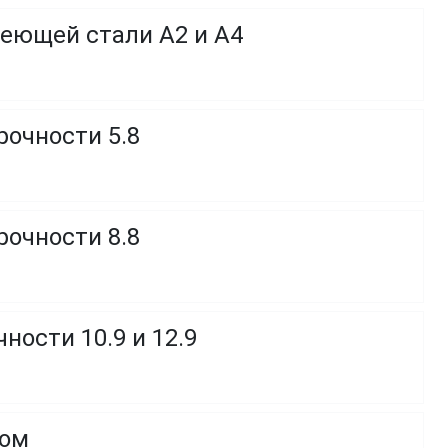
веющей стали A2 и A4
рочности 5.8
рочности 8.8
ности 10.9 и 12.9
ком