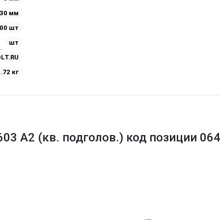
30 мм
00 шт
шт
LT.RU
.72 кг
603 A2 (кв. подголов.) код позиции 06