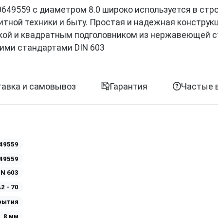
ии 0649559 с диаметром 8.0 широко используется в стр
итной техники и быту. Простая и надежная конструк
вкой и квадратным подголовником из нержавеющей с
ими стандартами DIN 603
авка и самовывоз
Гарантия
Частые 
49559
49559
IN 603
2 - 70
рытия
8 мм