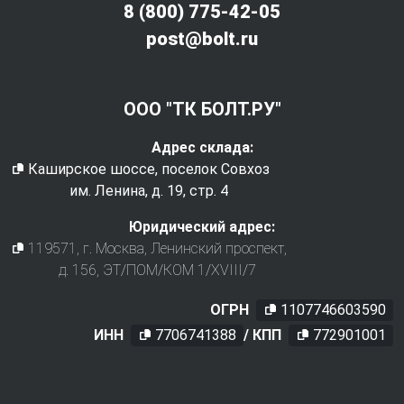
8 (800) 775-42-05
post@bolt.ru
ООО "ТК БОЛТ.РУ"
Адрес склада:
Каширское шоссе, поселок Совхоз
им. Ленина, д. 19, стр. 4
Юридический адрес:
119571
, г.
Москва
,
Ленинский проспект,
д. 156, ЭТ/ПОМ/КОМ 1/XVIII/7
ОГРН
1107746603590
ИНН
7706741388
/ КПП
772901001