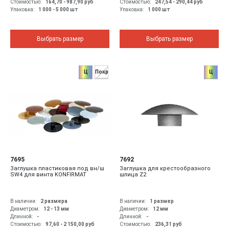
Стоимостью:
164,70 - 987,90
руб
Стоимостью:
247,54 - 290,44
руб
Упаковка:
1 000 - 5 000 шт
Упаковка:
1 000 шт
Выбрать размер
Выбрать размер
Ц
Покр
Ц
7695
7692
Заглушка пластиковая под вн/ш
Заглушка для крестообразного
SW4 для винта KONFIRMAT
шлица Z2
В наличии:
2 размера
В наличии:
1 размер
Диаметром:
12 - 13
мм
Диаметром:
12
мм
Длинной:
-
Длинной:
-
Стоимостью:
97,60 - 2 150,00
руб
Стоимостью:
236,31
руб