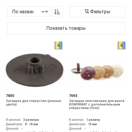
Фильтры
Показать товары
Ц
Ц
7805
7693
Заглушка для отверстия (разные
Заглушка пластиковая для винта
цвета)
KONFIRMAT с дополнительным
отверстием (Hole)
В наличии:
3 размера
В наличии:
1 размер
Диаметром:
8 - 18
мм
Диаметром:
15
мм
Длинной:
-
Длинной:
-