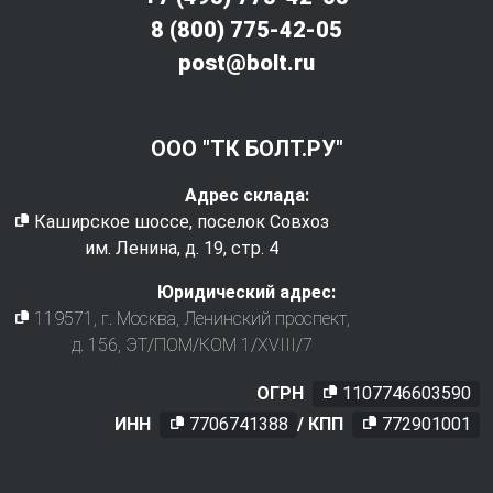
8 (800) 775-42-05
post@bolt.ru
ООО "ТК БОЛТ.РУ"
Адрес склада:
Каширское шоссе, поселок Совхоз
им. Ленина, д. 19, стр. 4
Юридический адрес:
119571
, г.
Москва
,
Ленинский проспект,
д. 156, ЭТ/ПОМ/КОМ 1/XVIII/7
ОГРН
1107746603590
ИНН
7706741388
/ КПП
772901001