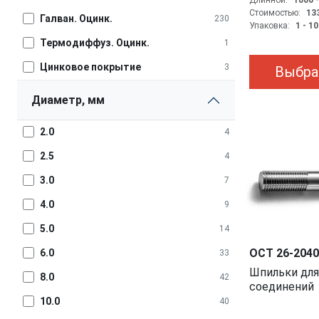
Длинной:
1000 
Стоимостью:
133
Галван. Оцинк.
230
Упаковка:
1 - 1
Термодиффуз. Оцинк.
1
Цинковое покрытие
3
Выбра
Диаметр, мм
2.0
4
2.5
4
3.0
7
4.0
9
5.0
14
ОСТ 26-2040
6.0
33
Шпильки для фланцевых
8.0
42
соединений
10.0
40