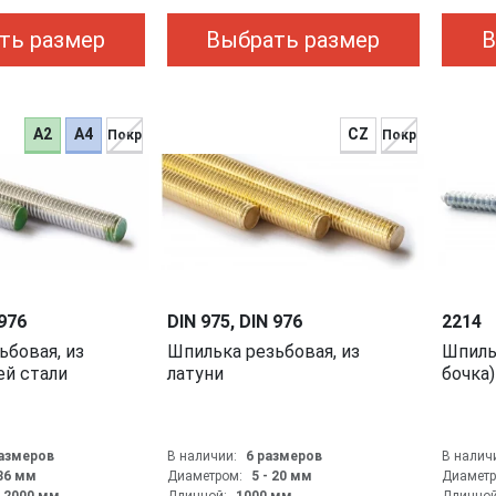
ть размер
Выбрать размер
В
A2
A4
CZ
Покр
Покр
 976
DIN 975, DIN 976
2214
Шпилька резьбовая, из
Шпилька-шуруп (гладкая
й стали
латуни
бочка)
размеров
В наличии:
6 размеров
В налич
 36
мм
Диаметром:
5 - 20
мм
Диаметр