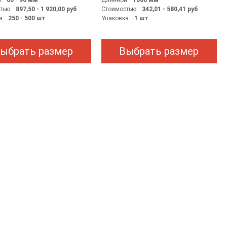
:
60 - 90
мм
Длинной:
1000
мм
тью:
897,50 - 1 920,00
руб
Стоимостью:
342,01 - 580,41
руб
а:
250 - 500 шт
Упаковка:
1 шт
ыбрать размер
Выбрать размер