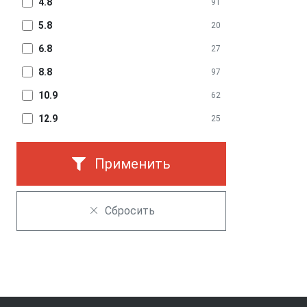
4.8
91
5.8
20
6.8
27
8.8
97
10.9
62
12.9
25
Применить
Сбросить