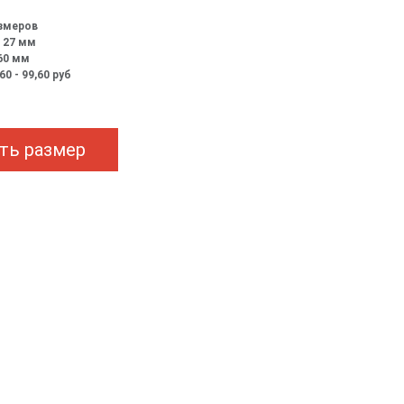
азмеров
- 27
мм
160
мм
60 - 99,60
руб
ть размер