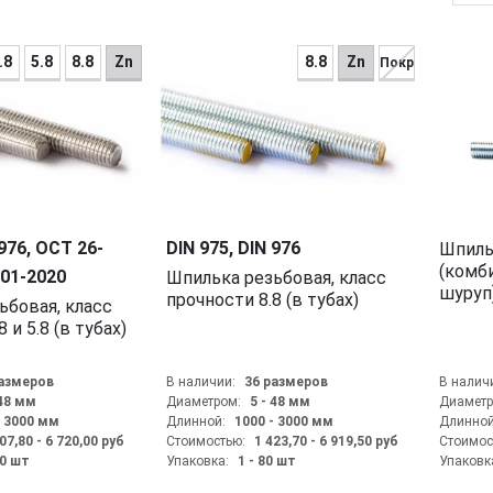
.8
5.8
8.8
Zn
8.8
Zn
Покр
 976, ОСТ 26-
DIN 975, DIN 976
Шпилька сантехническая
(комб
001-2020
Шпилька резьбовая, класс
шуруп
прочности 8.8 (в тубах)
 и 5.8 (в тубах)
размеров
В наличии:
36 размеров
В налич
 48
мм
Диаметром:
5 - 48
мм
Диаметр
- 3000
мм
Длинной:
1000 - 3000
мм
Длинной
07,80 - 6 720,00
руб
Стоимостью:
1 423,70 - 6 919,50
руб
Стоимос
50 шт
Упаковка:
1 - 80 шт
Упаковк