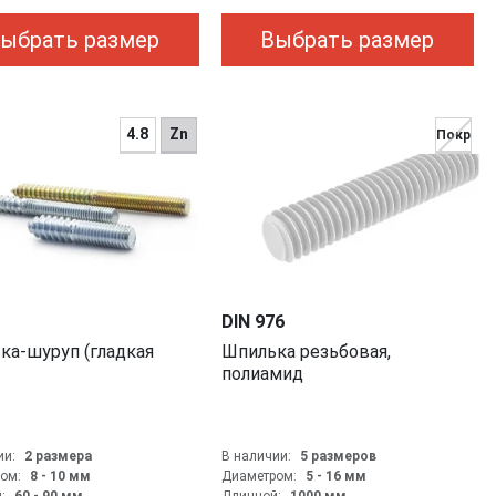
ыбрать размер
Выбрать размер
4.8
Zn
Покр
DIN 976
Шпилька резьбовая,
полиамид
ии:
2 размера
В наличии:
5 размеров
ом:
8 - 10
мм
Диаметром:
5 - 16
мм