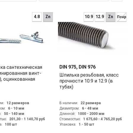
4.8
Zn
10.9
12.9
Zn
Покр
DIN 975, DIN 976
инированная винт-
Шпилька резьбовая, класс
), оцинкованная
прочности 10.9 и 12.9 (в
тубах)
ии:
12 размеров
В наличии:
22 размера
ом:
6 - 10
мм
Диаметром:
6 - 48
мм
:
50 - 140
мм
Длинной:
1000 - 2000
мм
тью:
201,30 - 1 140,70
руб
Стоимостью:
1 675,60 - 4 765,20
руб
а:
100 шт
Упаковка:
1 - 50 шт