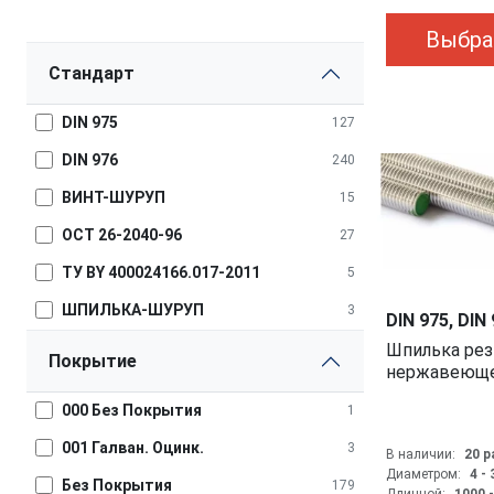
Выбра
Стандарт
DIN 975
127
DIN 976
240
ВИНТ-ШУРУП
15
ОСТ 26-2040-96
27
ТУ BY 400024166.017-2011
5
ШПИЛЬКА-ШУРУП
3
DIN 975, DIN
Шпилька резьбовая, из
Покрытие
нержавеюще
000 Без Покрытия
1
001 Галван. Оцинк.
3
В наличии:
20 
Диаметром:
4 -
Без Покрытия
179