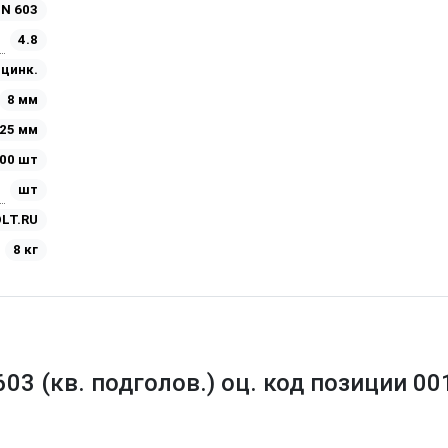
IN 603
4.8
Оцинк.
8 мм
25 мм
00 шт
шт
LT.RU
8 кг
603 (кв. подголов.) оц. код позиции 0