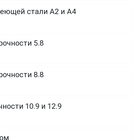
веющей стали A2 и A4
рочности 5.8
рочности 8.8
ности 10.9 и 12.9
ком