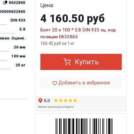
0632865
Цена:
00000632865
4 160.50 руб
DIN 933
5.8
Болт 20 х 100 * 5.8 DIN 933 оц. код
позиции 0632865
лван. Оцинк.
166.42 руб за 1 кг
20 мм
100 мм
Купить
25 кг
Добавить в избранное