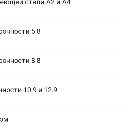
веющей стали A2 и A4
рочности 5.8
рочности 8.8
ности 10.9 и 12.9
ком