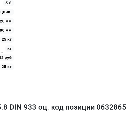
5.8
Оцинк.
20 мм
00 мм
25 кг
кг
42 руб
25 кг
5.8 DIN 933 оц. код позиции 0632865