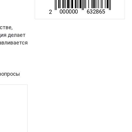
стве,
ция делает
тавливается
вопросы