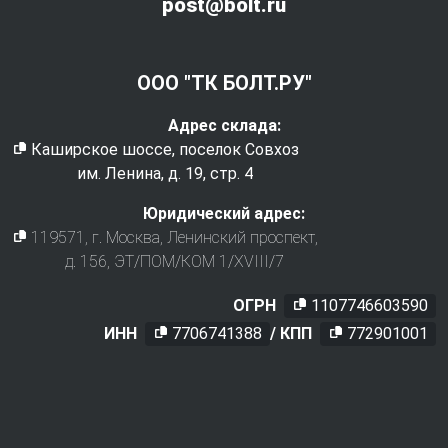
post@bolt.ru
ООО "ТК БОЛТ.РУ"
Адрес склада:
Каширское шоссе, поселок Совхоз
им. Ленина, д. 19, стр. 4
Юридический адрес:
119571
, г.
Москва
,
Ленинский проспект,
д. 156, ЭТ/ПОМ/КОМ 1/XVIII/7
ОГРН
1107746603590
ИНН
7706741388
/ КПП
772901001