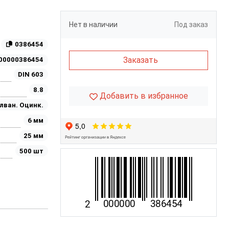
Нет в наличии
Под заказ
0386454
Заказать
00000386454
DIN 603
8.8
Добавить в избранное
лван. Оцинк.
6 мм
25 мм
500 шт