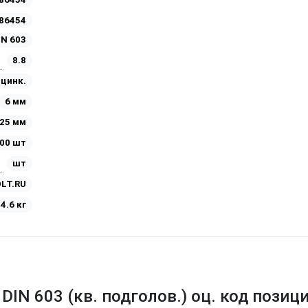
86454
IN 603
8.8
Оцинк.
6 мм
25 мм
00 шт
шт
LT.RU
4.6 кг
 DIN 603 (кв. подголов.) оц. код пози