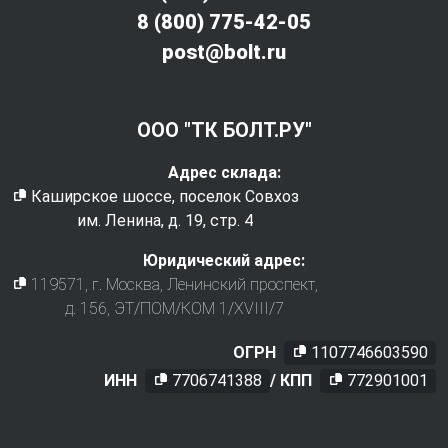
8 (800) 775-42-05
post@bolt.ru
ООО "ТК БОЛТ.РУ"
Адрес склада:
Каширское шоссе, поселок Совхоз
им. Ленина, д. 19, стр. 4
Юридический адрес:
119571
, г.
Москва
,
Ленинский проспект,
д. 156, ЭТ/ПОМ/КОМ 1/XVIII/7
ОГРН
1107746603590
ИНН
7706741388
/ КПП
772901001