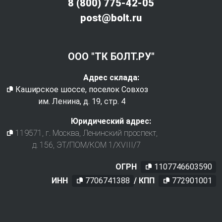
8 (800) 775-42-05
post@bolt.ru
ООО "ТК БОЛТ.РУ"
Адрес склада:
Каширское шоссе, поселок Совхоз
им. Ленина, д. 19, стр. 4
Юридический адрес:
119571
, г.
Москва
,
Ленинский проспект,
д. 156, ЭТ/ПОМ/КОМ 1/XVIII/7
ОГРН
1107746603590
ИНН
7706741388
/ КПП
772901001