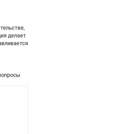
ительстве,
ция делает
тавливается
вопросы