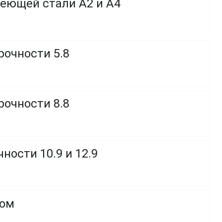
веющей стали A2 и A4
рочности 5.8
рочности 8.8
ности 10.9 и 12.9
ком