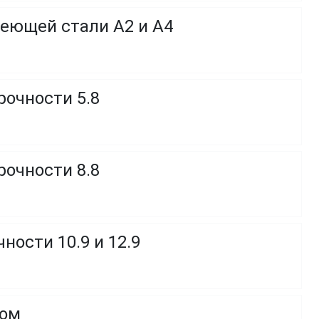
веющей стали A2 и A4
рочности 5.8
рочности 8.8
ности 10.9 и 12.9
ком