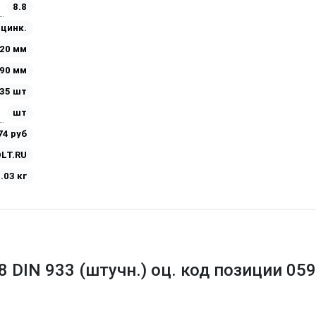
8.8
Оцинк.
20 мм
90 мм
35 шт
шт
74 руб
LT.RU
.03 кг
8 DIN 933 (штучн.) оц. код позиции 05