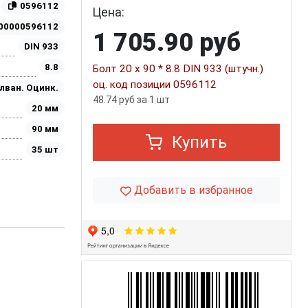
0596112
Цена:
00000596112
1 705.90 руб
DIN 933
8.8
Болт 20 х 90 * 8.8 DIN 933 (штучн.)
оц. код позиции 0596112
лван. Оцинк.
48.74 руб за 1 шт
20 мм
90 мм
Купить
35 шт
Добавить в избранное