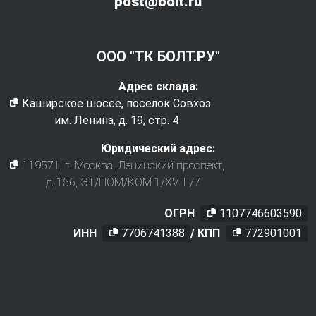
post@bolt.ru
ООО "ТК БОЛТ.РУ"
Адрес склада:
Каширское шоссе, поселок Совхоз
им. Ленина, д. 19, стр. 4
Юридический адрес:
119571
, г.
Москва
,
Ленинский проспект,
д. 156, ЭТ/ПОМ/КОМ 1/XVIII/7
ОГРН
1107746603590
ИНН
7706741388
/ КПП
772901001