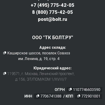
+7 (495) 775-42-05
8 (800) 775-42-05
post@bolt.ru
ООО "ТК БОЛТ.РУ"
Адрес склада:
Каширское шоссе, поселок Совхоз
им. Ленина, д. 19, стр. 4
Юридический адрес:
119571
, г.
Москва
,
Ленинский проспект,
д. 156, ЭТ/ПОМ/КОМ 1/XVIII/7
ОГРН
1107746603590
ИНН
7706741388
/ КПП
772901001