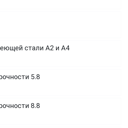
веющей стали A2 и A4
рочности 5.8
рочности 8.8