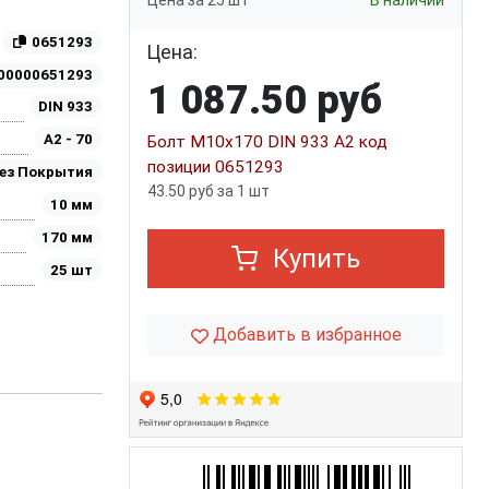
Цена за 25 шт
В наличии
0651293
Цена:
00000651293
1 087.50 руб
DIN 933
A2 - 70
Болт М10х170 DIN 933 A2 код
позиции 0651293
ез Покрытия
43.50 руб за 1 шт
10 мм
170 мм
Купить
25 шт
Добавить в избранное