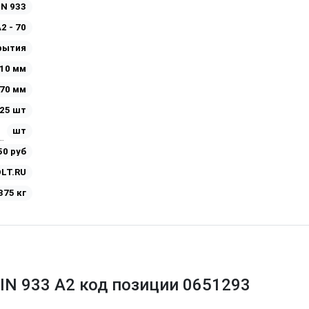
IN 933
2 - 70
рытия
10 мм
70 мм
25 шт
шт
50 руб
LT.RU
375 кг
IN 933 A2 код позиции 0651293