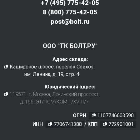
+7 (495) 775-42-05
8 (800) 775-42-05
post@bolt.ru
ООО "ТК БОЛТ.РУ"
Адрес склада:
Каширское шоссе, поселок Совхоз
им. Ленина, д. 19, стр. 4
Юридический адрес:
119571
, г.
Москва
,
Ленинский проспект,
д. 156, ЭТ/ПОМ/КОМ 1/XVIII/7
ОГРН
1107746603590
ИНН
7706741388
/ КПП
772901001