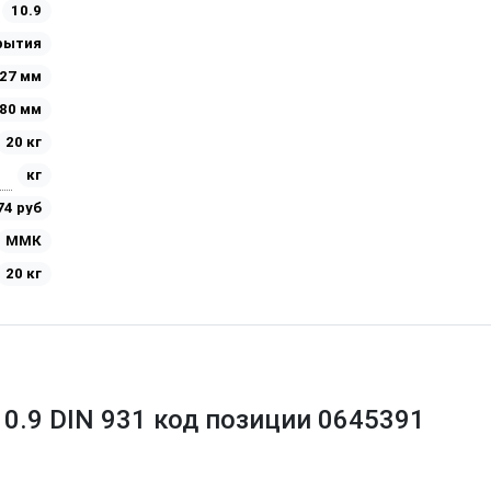
10.9
рытия
27 мм
80 мм
20 кг
кг
74 руб
ММК
20 кг
10.9 DIN 931 код позиции 0645391