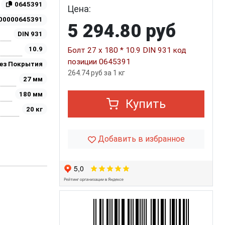
0645391
Цена:
00000645391
5 294.80 руб
DIN 931
10.9
Болт 27 х 180 * 10.9 DIN 931 код
позиции 0645391
ез Покрытия
264.74 руб за 1 кг
27 мм
180 мм
Купить
20 кг
Добавить в избранное