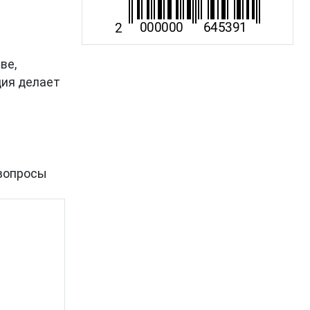
ве,
ция делает
вопросы