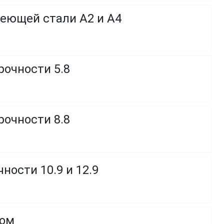
веющей стали A2 и A4
рочности 5.8
рочности 8.8
ности 10.9 и 12.9
ком