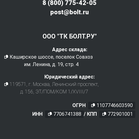
8 (800) 775-42-05
post@bolt.ru
ООО "ТК БОЛТ.РУ"
Адрес склада:
Каширское шоссе, поселок Совхоз
им. Ленина, д. 19, стр. 4
Юридический адрес:
119571
, г.
Москва
,
Ленинский проспект,
д. 156, ЭТ/ПОМ/КОМ 1/XVIII/7
ОГРН
1107746603590
ИНН
7706741388
/ КПП
772901001