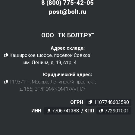
8 (800) 775-42-05
post@bolt.ru
ООО "ТК БОЛТ.РУ"
Адрес склада:
Каширское шоссе, поселок Совхоз
им. Ленина, д. 19, стр. 4
Юридический адрес:
119571
, г.
Москва
,
Ленинский проспект,
д. 156, ЭТ/ПОМ/КОМ 1/XVIII/7
ОГРН
1107746603590
ИНН
7706741388
/ КПП
772901001