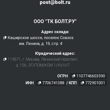
post@bolt.ru
ООО "ТК БОЛТ.РУ"
Адрес склада:
Каширское шоссе, поселок Совхоз
им. Ленина, д. 19, стр. 4
Юридический адрес:
119571
, г.
Москва
,
Ленинский проспект,
д. 156, ЭТ/ПОМ/КОМ 1/XVIII/7
ОГРН
1107746603590
ИНН
7706741388
/ КПП
772901001