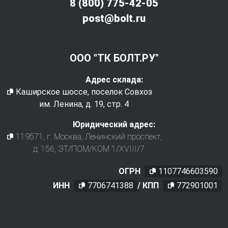
8 (800) 775-42-05
post@bolt.ru
ООО "ТК БОЛТ.РУ"
Адрес склада:
Каширское шоссе, поселок Совхоз
им. Ленина, д. 19, стр. 4
Юридический адрес:
119571
, г.
Москва
,
Ленинский проспект,
д. 156, ЭТ/ПОМ/КОМ 1/XVIII/7
ОГРН
1107746603590
ИНН
7706741388
/ КПП
772901001