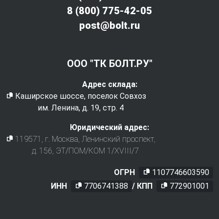
8 (800) 775-42-05
post@bolt.ru
ООО "ТК БОЛТ.РУ"
Адрес склада:
Каширское шоссе, поселок Совхоз
им. Ленина, д. 19, стр. 4
Юридический адрес:
119571
, г.
Москва
,
Ленинский проспект,
д. 156, ЭТ/ПОМ/КОМ 1/XVIII/7
ОГРН
1107746603590
ИНН
7706741388
/ КПП
772901001