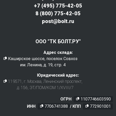
+7 (495) 775-42-05
8 (800) 775-42-05
post@bolt.ru
ООО "ТК БОЛТ.РУ"
Адрес склада:
Каширское шоссе, поселок Совхоз
им. Ленина, д. 19, стр. 4
Юридический адрес:
119571
, г.
Москва
,
Ленинский проспект,
д. 156, ЭТ/ПОМ/КОМ 1/XVIII/7
ОГРН
1107746603590
ИНН
7706741388
/ КПП
772901001