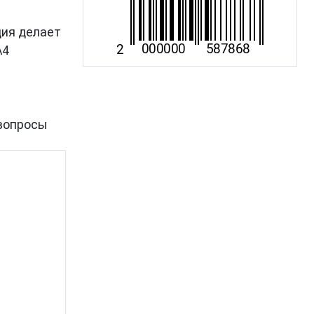
ция делает
A4
вопросы