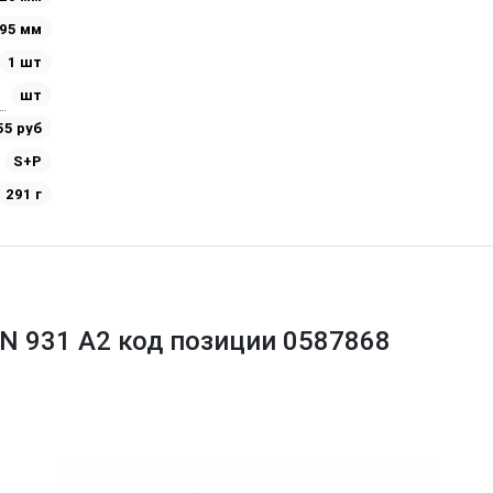
95 мм
1 шт
шт
55 руб
S+P
291 г
N 931 A2 код позиции 0587868