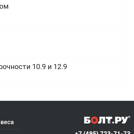
ком
очности 10.9 и 12.9
 веса
+7 (495) 723-71-73