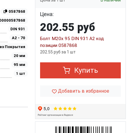
Цена за 1 шт
В наличии
0587868
Цена:
00000587868
202.55 руб
DIN 931
A2 - 70
Болт М20х 95 DIN 931 A2 код
позиции 0587868
ез Покрытия
202.55 руб за 1 шт
20 мм
95 мм
Купить
1 шт
Добавить в избранное