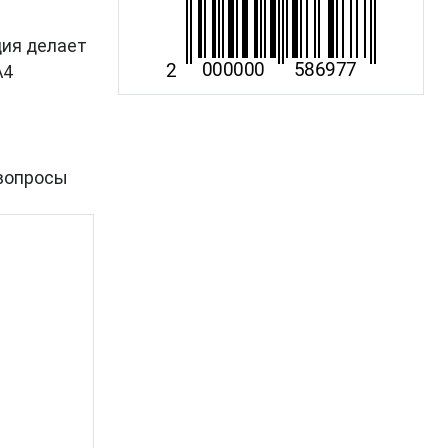
ция делает
A4
вопросы