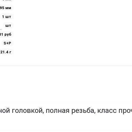
95 мм
1 шт
шт
01 руб
S+P
21.4 г
ой головкой, полная резьба, класс про