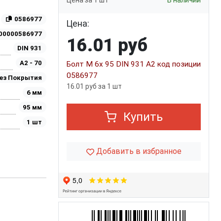
Цена за 1 шт
В наличии
0586977
Цена:
00000586977
16.01 руб
DIN 931
A2 - 70
Болт М 6х 95 DIN 931 A2 код позиции
0586977
ез Покрытия
16.01 руб за 1 шт
6 мм
95 мм
Купить
1 шт
Добавить в избранное