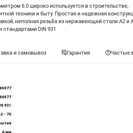
иаметром 6.0 широко используется в строительстве,
итной техники и быту. Простая и надежная конструк
овкой, неполная резьба из нержавеющей стали A2 и 
и стандартами DIN 931
авка и самовывоз
Гарантия
Частые 
86977
86977
IN 931
2 - 70
рытия
6 мм