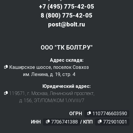
+7 (495) 775-42-05
8 (800) 775-42-05
post@bolt.ru
ООО "ТК БОЛТ.РУ"
Адрес склада:
Каширское шоссе, поселок Совхоз
им. Ленина, д. 19, стр. 4
Юридический адрес:
119571
, г.
Москва
,
Ленинский проспект,
д. 156, ЭТ/ПОМ/КОМ 1/XVIII/7
ОГРН
1107746603590
ИНН
7706741388
/ КПП
772901001