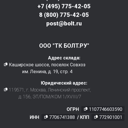
+7 (495) 775-42-05
8 (800) 775-42-05
post@bolt.ru
ООО "ТК БОЛТ.РУ"
Адрес склада:
Каширское шоссе, поселок Совхоз
им. Ленина, д. 19, стр. 4
Юридический адрес:
119571
, г.
Москва
,
Ленинский проспект,
д. 156, ЭТ/ПОМ/КОМ 1/XVIII/7
ОГРН
1107746603590
ИНН
7706741388
/ КПП
772901001