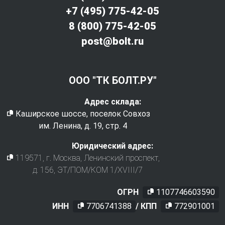
+7 (495) 775-42-05
8 (800) 775-42-05
post@bolt.ru
ООО "ТК БОЛТ.РУ"
Адрес склада:
Каширское шоссе, поселок Совхоз
им. Ленина, д. 19, стр. 4
Юридический адрес:
119571
, г.
Москва
,
Ленинский проспект,
д. 156, ЭТ/ПОМ/КОМ 1/XVIII/7
ОГРН
1107746603590
ИНН
7706741388
/ КПП
772901001