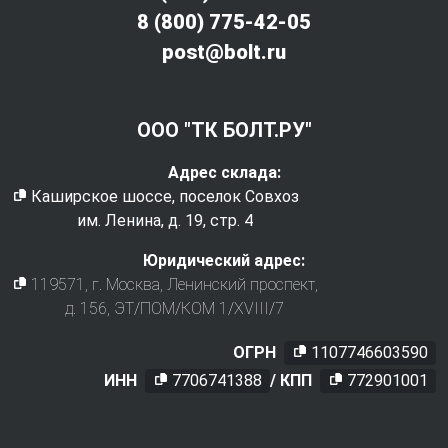
8 (800) 775-42-05
post@bolt.ru
ООО "ТК БОЛТ.РУ"
Адрес склада:
Каширское шоссе, поселок Совхоз
им. Ленина, д. 19, стр. 4
Юридический адрес:
119571
, г.
Москва
,
Ленинский проспект,
д. 156, ЭТ/ПОМ/КОМ 1/XVIII/7
ОГРН
1107746603590
ИНН
7706741388
/ КПП
772901001