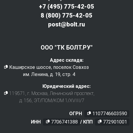
+7 (495) 775-42-05
8 (800) 775-42-05
post@bolt.ru
ООО "ТК БОЛТ.РУ"
Адрес склада:
Каширское шоссе, поселок Совхоз
им. Ленина, д. 19, стр. 4
Юридический адрес:
119571
, г.
Москва
,
Ленинский проспект,
д. 156, ЭТ/ПОМ/КОМ 1/XVIII/7
ОГРН
1107746603590
ИНН
7706741388
/ КПП
772901001