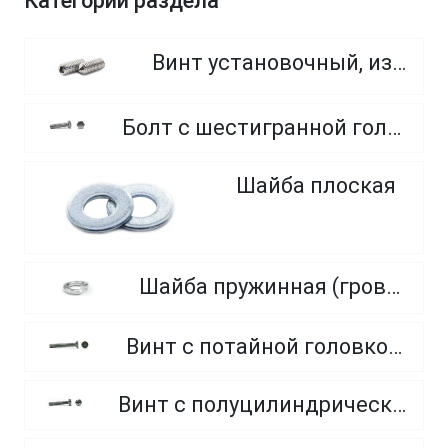
Категории раздела
Винт установочный, из нержавеющей стали A2
Болт с шестигранной головкой, полная резьба, из нержавеющей стали A2 и A4
Шайба плоская
Шайба пружинная (гровер), нормальный, тяжелый, легкий
Винт с потайной головкой, полная резьба из нержавеющей стали A2 и A4
Винт с полуцилиндрической головкой полная резьба, из нержавеющей стали A2 и A4