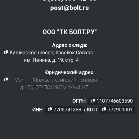
post@bolt.ru
ООО "ТК БОЛТ.РУ"
Адрес склада:
Каширское шоссе, поселок Совхоз
им. Ленина, д. 19, стр. 4
Юридический адрес:
119571
, г.
Москва
,
Ленинский проспект,
д. 156, ЭТ/ПОМ/КОМ 1/XVIII/7
ОГРН
1107746603590
ИНН
7706741388
/ КПП
772901001