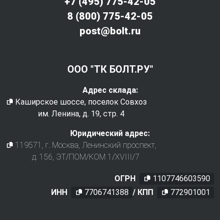
+7 (495) 775-42-05
8 (800) 775-42-05
post@bolt.ru
ООО "ТК БОЛТ.РУ"
Адрес склада:
Каширское шоссе, поселок Совхоз
им. Ленина, д. 19, стр. 4
Юридический адрес:
119571
, г.
Москва
,
Ленинский проспект,
д. 156, ЭТ/ПОМ/КОМ 1/XVIII/7
ОГРН
1107746603590
ИНН
7706741388
/ КПП
772901001