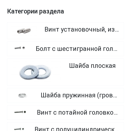
Категории раздела
Винт установочный, из нержавеющей стали A2
Болт с шестигранной головкой, полная резьба, из нержавеющей стали A2 и A4
Шайба плоская
Шайба пружинная (гровер), нормальный, тяжелый, легкий
Винт с потайной головкой, полная резьба из нержавеющей стали A2 и A4
Винт с полуцилиндрической головкой полная резьба, из нержавеющей стали A2 и A4