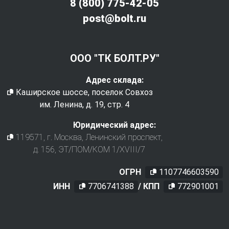
8 (800) 775-42-05
post@bolt.ru
ООО "ТК БОЛТ.РУ"
Адрес склада:
Каширское шоссе, поселок Совхоз
им. Ленина, д. 19, стр. 4
Юридический адрес:
119571
, г.
Москва
,
Ленинский проспект,
д. 156, ЭТ/ПОМ/КОМ 1/XVIII/7
ОГРН
1107746603590
ИНН
7706741388
/ КПП
772901001