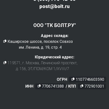
post@bolt.ru
ООО "ТК БОЛТ.РУ"
Адрес склада:
Каширское шоссе, поселок Совхоз
им. Ленина, д. 19, стр. 4
Юридический адрес:
119571
, г.
Москва
,
Ленинский проспект,
д. 156, ЭТ/ПОМ/КОМ 1/XVIII/7
ОГРН
1107746603590
ИНН
7706741388
/ КПП
772901001