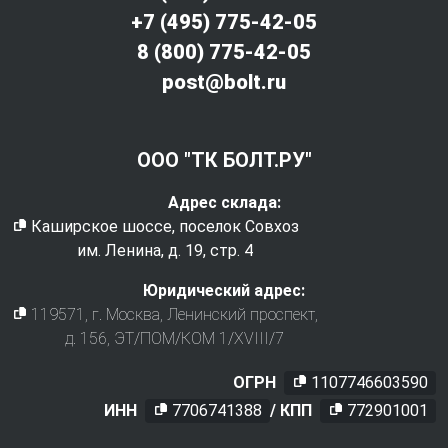
+7 (495) 775-42-05
8 (800) 775-42-05
post@bolt.ru
ООО "ТК БОЛТ.РУ"
Адрес склада:
Каширское шоссе, поселок Совхоз
им. Ленина, д. 19, стр. 4
Юридический адрес:
119571
, г.
Москва
,
Ленинский проспект,
д. 156, ЭТ/ПОМ/КОМ 1/XVIII/7
ОГРН
1107746603590
ИНН
7706741388
/ КПП
772901001