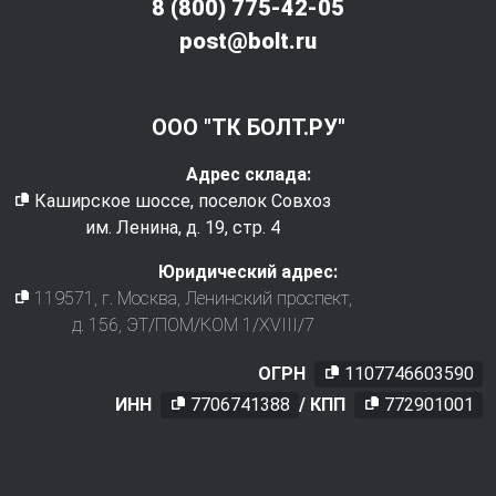
8 (800) 775-42-05
post@bolt.ru
ООО "ТК БОЛТ.РУ"
Адрес склада:
Каширское шоссе, поселок Совхоз
им. Ленина, д. 19, стр. 4
Юридический адрес:
119571
, г.
Москва
,
Ленинский проспект,
д. 156, ЭТ/ПОМ/КОМ 1/XVIII/7
ОГРН
1107746603590
ИНН
7706741388
/ КПП
772901001