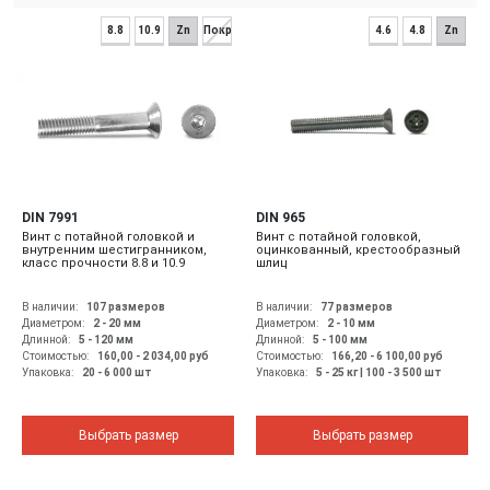
8.8
10.9
Zn
Покр
4.6
4.8
Zn
DIN 7991
DIN 965
Винт с потайной головкой и
Винт с потайной головкой,
внутренним шестигранником,
оцинкованный, крестообразный
класс прочности 8.8 и 10.9
шлиц
В наличии:
107 размеров
В наличии:
77 размеров
Диаметром:
2 - 20
мм
Диаметром:
2 - 10
мм
Длинной:
5 - 120
мм
Длинной:
5 - 100
мм
Стоимостью:
160,00 - 2 034,00
руб
Стоимостью:
166,20 - 6 100,00
руб
Упаковка:
20 - 6 000 шт
Упаковка:
5 - 25 кг | 100 - 3 500 шт
Выбрать размер
Выбрать размер