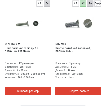
4.8
Zn
4.8
A2
Zn
Покр
DIN 7500 M
DIN 963
Винт самонарезающий с
Винт с потайной головкой,
потайной головкой
прямой шлиц
В наличии:
17 размеров
В наличии:
1 размер
Диаметром:
2,5 - 6
мм
Диаметром:
1
мм
Длинной:
6 - 25
мм
Длинной:
10
мм
Стоимостью:
300,00 - 2 000,00
руб
Стоимостью:
22,17
руб
Упаковка:
500 - 2 000 шт
Упаковка:
1 шт
Выбрать размер
Выбрать размер