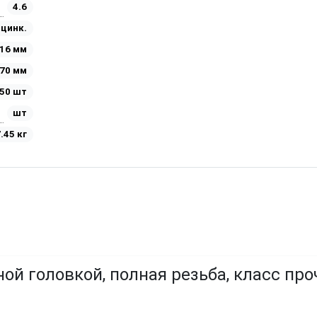
4.6
Оцинк.
16 мм
70 мм
50 шт
шт
.45 кг
ой головкой, полная резьба, класс про