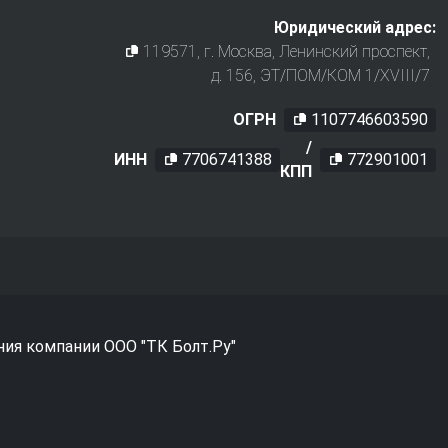
Юридический адрес:
119571
, г.
Москва
,
Ленинский проспект,
д. 156, ЭТ/ПОМ/КОМ 1/XVIII/7
ОГРН
1107746603590
/
ИНН
7706741388
772901001
КПП
ния компании ООО "ТК Болт.Ру"