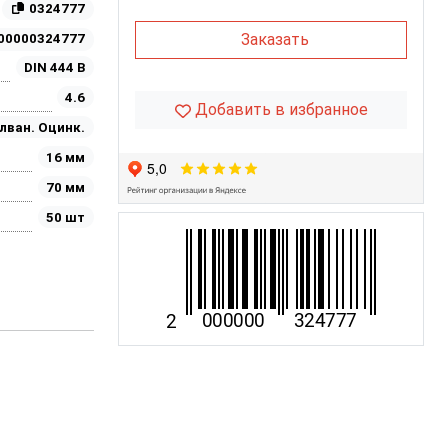
0324777
Заказать
00000324777
DIN 444 B
4.6
Добавить в избранное
лван. Оцинк.
16 мм
70 мм
50 шт