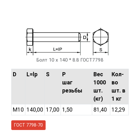
Болт 10 х 140 * 8.8 ГОСТ7798
D
L=lp
S
P
Вес
Кол-
шаг
1000
во
резьбы
шт.
шт. в
(кг)
1 кг
M10
140,00
17,00
1,50
81,40
12,29
ГОСТ 7798-70