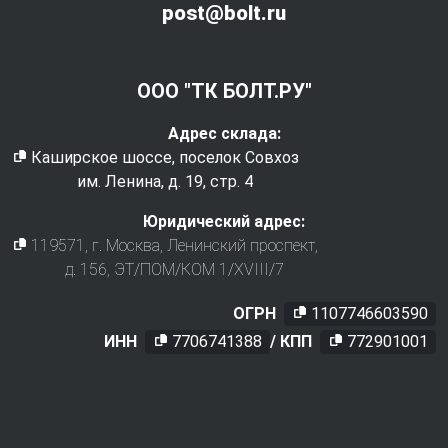
post@bolt.ru
ООО "ТК БОЛТ.РУ"
Адрес склада:
Каширское шоссе, поселок Совхоз
им. Ленина, д. 19, стр. 4
Юридический адрес:
119571
, г.
Москва
,
Ленинский проспект,
д. 156, ЭТ/ПОМ/КОМ 1/XVIII/7
ОГРН
1107746603590
ИНН
7706741388
/ КПП
772901001