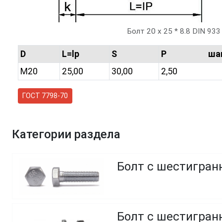
Болт 20 х 25 * 8.8 DIN 933
D
L=lp
S
P шаг р
M20
25,00
30,00
2,50
ГОСТ 7798-70
Категории раздела
Болт с шестигранн
Болт с шестигранн