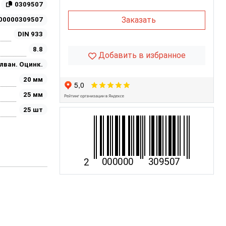
0309507
Заказать
00000309507
DIN 933
8.8
Добавить в избранное
лван. Оцинк.
20 мм
25 мм
25 шт