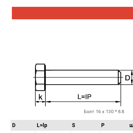
Болт 16 х 130 * 8.8
D
L=lp
S
P шаг 