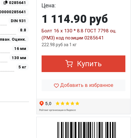
0285641
Цена:
00000285641
1 114.90 руб
DIN 931
8.8
Болт 16 х 130 * 8.8 ГОСТ 7798 оц.
(РМЗ) код позиции 0285641
лван. Оцинк.
222.98 руб за 1 кг
16 мм
130 мм
Купить
5 кг
Добавить в избранное