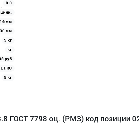
8.8
Оцинк.
16 мм
30 мм
5 кг
кг
98 руб
LT.RU
5 кг
8.8 ГОСТ 7798 оц. (РМЗ) код позиции 