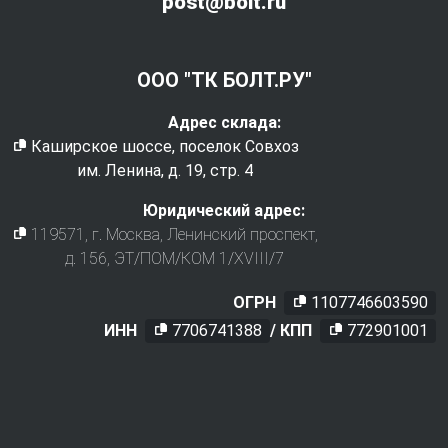
post@bolt.ru
ООО "ТК БОЛТ.РУ"
Адрес склада:
Каширское шоссе, поселок Совхоз
им. Ленина, д. 19, стр. 4
Юридический адрес:
119571
, г.
Москва
,
Ленинский проспект,
д. 156, ЭТ/ПОМ/КОМ 1/XVIII/7
ОГРН
1107746603590
ИНН
7706741388
/ КПП
772901001