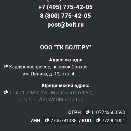
+7 (495) 775-42-05
8 (800) 775-42-05
post@bolt.ru
ООО "ТК БОЛТ.РУ"
Адрес склада:
Каширское шоссе, поселок Совхоз
им. Ленина, д. 19, стр. 4
Юридический адрес:
119571
, г.
Москва
,
Ленинский проспект,
д. 156, ЭТ/ПОМ/КОМ 1/XVIII/7
ОГРН
1107746603590
ИНН
7706741388
/ КПП
772901001