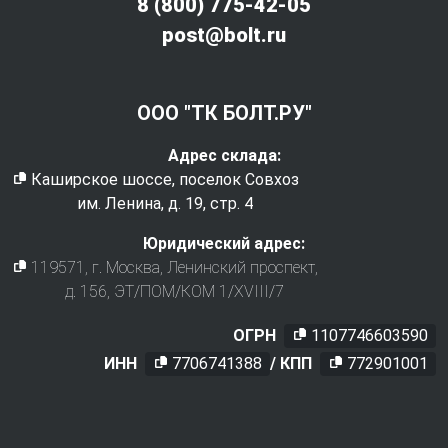
8 (800) 775-42-05
post@bolt.ru
ООО "ТК БОЛТ.РУ"
Адрес склада:
Каширское шоссе, поселок Совхоз
им. Ленина, д. 19, стр. 4
Юридический адрес:
119571
, г.
Москва
,
Ленинский проспект,
д. 156, ЭТ/ПОМ/КОМ 1/XVIII/7
ОГРН
1107746603590
ИНН
7706741388
/ КПП
772901001