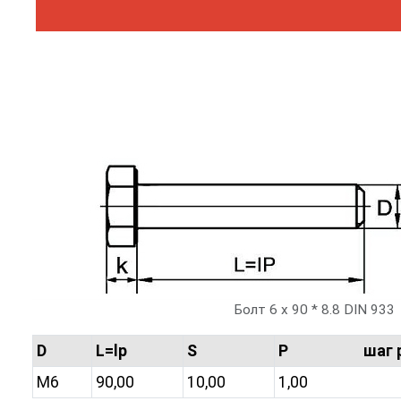
Болт 6 х 90 * 8.8 DIN 933
D
L=lp
S
P шаг ре
M6
90,00
10,00
1,00