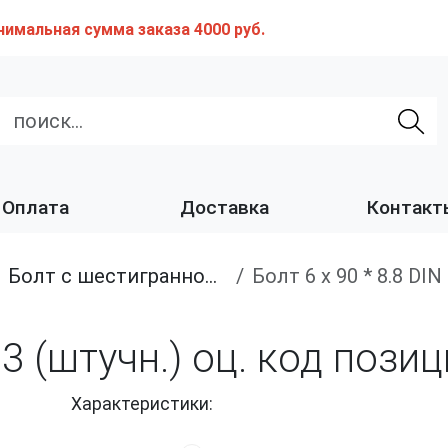
нимальная сумма заказа 4000 руб.
Оплата
Доставка
Контакт
Болт с шестигранной головкой, полная резьба, класс прочности 8.8
Болт 6 х 90 * 8.8 D
933 (штучн.) оц. код пози
Характеристики: