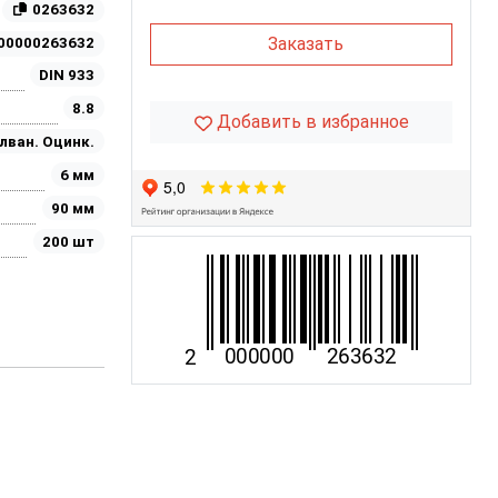
0263632
Заказать
00000263632
DIN 933
8.8
Добавить в избранное
лван. Оцинк.
6 мм
90 мм
200 шт