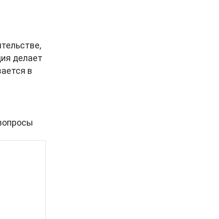
ительстве,
ция делает
вается в
вопросы