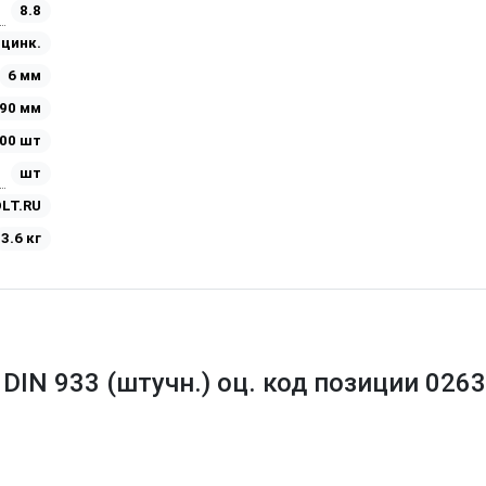
8.8
Оцинк.
6 мм
90 мм
00 шт
шт
LT.RU
3.6 кг
 DIN 933 (штучн.) оц. код позиции 026