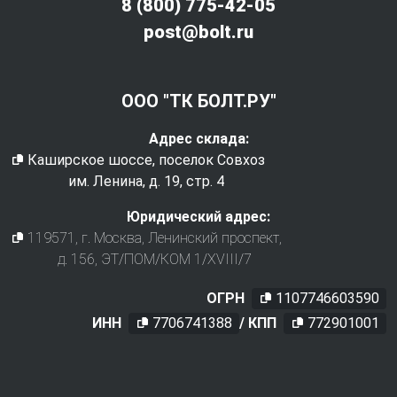
8 (800) 775-42-05
post@bolt.ru
ООО "ТК БОЛТ.РУ"
Адрес склада:
Каширское шоссе, поселок Совхоз
им. Ленина, д. 19, стр. 4
Юридический адрес:
119571
, г.
Москва
,
Ленинский проспект,
д. 156, ЭТ/ПОМ/КОМ 1/XVIII/7
ОГРН
1107746603590
ИНН
7706741388
/ КПП
772901001