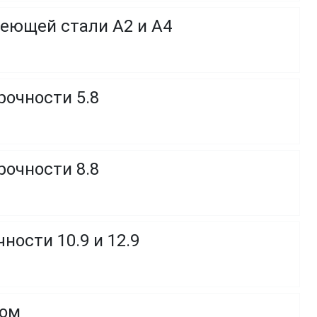
веющей стали A2 и A4
рочности 5.8
рочности 8.8
ности 10.9 и 12.9
ком