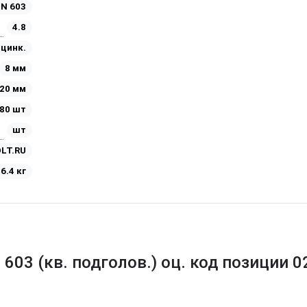
IN 603
4.8
Оцинк.
8 мм
20 мм
80 шт
шт
LT.RU
6.4 кг
 603 (кв. подголов.) оц. код позиции 