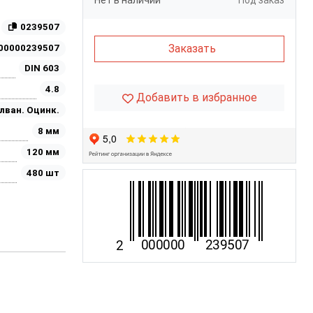
Нет в наличии
Под заказ
0239507
Заказать
00000239507
DIN 603
4.8
Добавить в избранное
лван. Оцинк.
8 мм
120 мм
480 шт