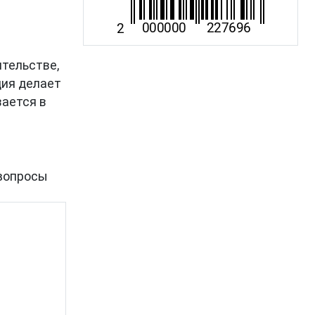
ительстве,
ция делает
вается в
вопросы