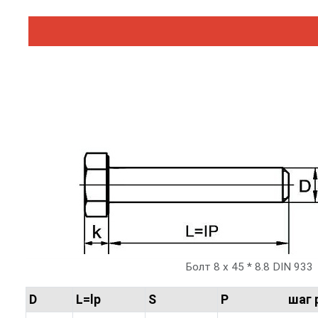
Болт 8 х 45 * 8.8 DIN 933
D
L=lp
S
P шаг ре