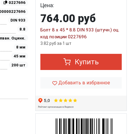
0227696
Цена:
00000227696
764.00 руб
DIN 933
8.8
Болт 8 х 45 * 8.8 DIN 933 (штучн.) оц.
код позиции 0227696
лван. Оцинк.
3.82 руб за 1 шт
8 мм
45 мм
Купить
200 шт
Добавить в избранное