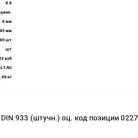
8.8
Оцинк.
8 мм
45 мм
00 шт
шт
82 руб
LT.RU
.06 кг
 DIN 933 (штучн.) оц. код позиции 022