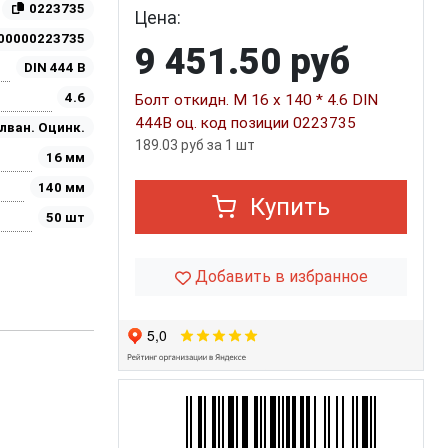
0223735
Цена:
00000223735
9 451.50 руб
DIN 444 B
4.6
Болт откидн. М 16 х 140 * 4.6 DIN
444B оц. код позиции 0223735
лван. Оцинк.
189.03 руб за 1 шт
16 мм
140 мм
Купить
50 шт
Добавить в избранное