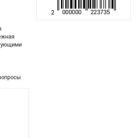
в
дежная
твующими
вопросы