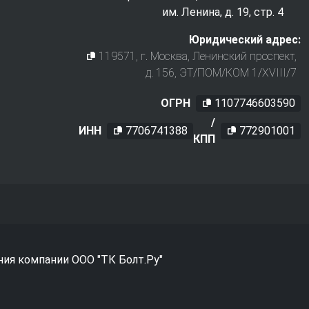
им. Ленина, д. 19, стр. 4
Юридический адрес:
119571
, г.
Москва
,
Ленинский проспект,
д. 156, ЭТ/ПОМ/КОМ 1/XVIII/7
ОГРН
1107746603590
/
ИНН
7706741388
772901001
КПП
ния компании ООО "ТК Болт.Ру"