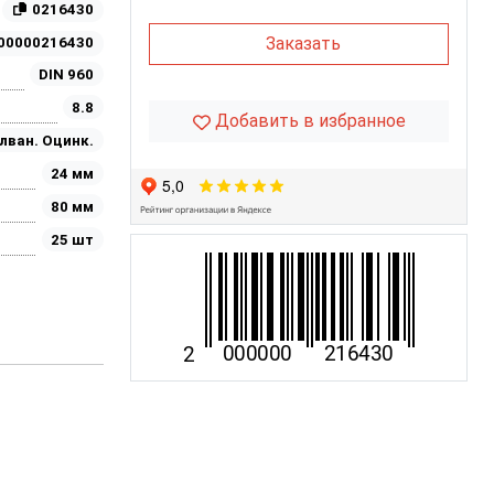
0216430
Заказать
00000216430
DIN 960
8.8
Добавить в избранное
лван. Оцинк.
24 мм
80 мм
25 шт